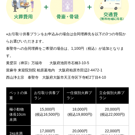
※お引取り供養プランをお申込みの場合は合同埋葬先を以下の3つの寺院か
らお選びいただきます。
泰聖寺への合同埋葬をご希望の場合は、1,100円（税込）が追加となりま
す。
黄檗宗（禅宗）万福寺 大阪府池田市石橋3-10-5
當麻寺 来迎院別院 柏原墓地内 大阪府柏原市田辺2-4472-1
西山浄土宗 泰聖寺 大阪府大阪市天王寺区下寺町2丁目4-10
ペットの体
お引取り供養プ
一任個別火葬プ
立会個別火葬プ
重
ラン
ラン
ラン
極小動物
15,000円
18,000円
20,000円
体長10cm
(税込16,500円)
(税込19,800円)
(税込22,000円)
未満
17,000円
20,000円
22,000円
1kg未満