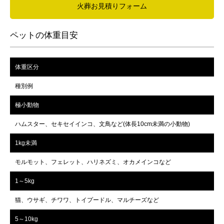
火葬お見積りフォーム
ペットの体重目安
体重区分
種別例
極小動物
ハムスター、セキセイインコ、文鳥など(体長10cm未満の小動物)
1kg未満
モルモット、フェレット、ハリネズミ、オカメインコなど
1～5kg
猫、ウサギ、チワワ、トイプードル、マルチーズなど
5～10kg