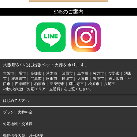
SNSのご案内
大阪府を中心に出張ペット火葬を承ります。
大阪市
堺市
高槻市
茨木市
箕面市
島本町
枚方市
交野市
池田
市
寝屋川市
門真市
吹田市
摂津市
大東市
豊中市
東大阪市
守
口市
四条畷市
柏原市
羽曳野市
藤井寺市
松原市
八尾市
※他の地域は「対応エリア・交通費］をご覧ください。
はじめての方へ
プラン・火葬料金
対応地域・交通費
動物供養大祭・月例法要