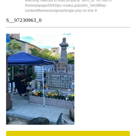
Warning
: Attempt to read property "term_id" on null in
/home/japape5940/jpc-osaka.jp/public_html/tf/wp-
content/themes/original/single.php
on line
9
S__97230963_0