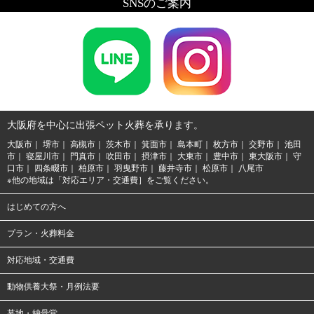
SNSのご案内
大阪府を中心に出張ペット火葬を承ります。
大阪市
堺市
高槻市
茨木市
箕面市
島本町
枚方市
交野市
池田
市
寝屋川市
門真市
吹田市
摂津市
大東市
豊中市
東大阪市
守
口市
四条畷市
柏原市
羽曳野市
藤井寺市
松原市
八尾市
※他の地域は「対応エリア・交通費］をご覧ください。
はじめての方へ
プラン・火葬料金
対応地域・交通費
動物供養大祭・月例法要
墓地・納骨堂