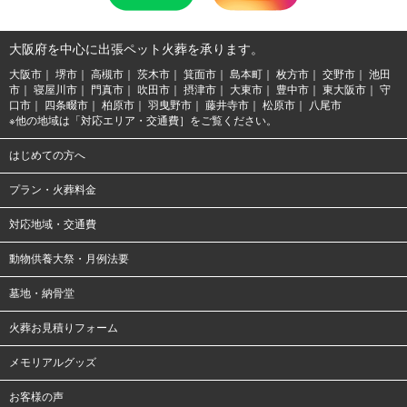
大阪府を中心に出張ペット火葬を承ります。
大阪市
堺市
高槻市
茨木市
箕面市
島本町
枚方市
交野市
池田
市
寝屋川市
門真市
吹田市
摂津市
大東市
豊中市
東大阪市
守
口市
四条畷市
柏原市
羽曳野市
藤井寺市
松原市
八尾市
※他の地域は「対応エリア・交通費］をご覧ください。
はじめての方へ
プラン・火葬料金
対応地域・交通費
動物供養大祭・月例法要
墓地・納骨堂
火葬お見積りフォーム
メモリアルグッズ
お客様の声