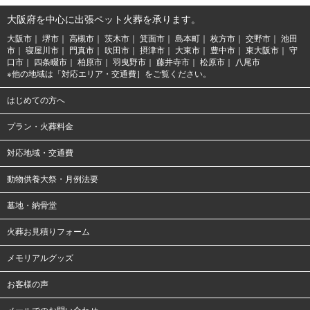
大阪府を中心に出張ペット火葬を承ります。
大阪市
堺市
高槻市
茨木市
箕面市
島本町
枚方市
交野市
池田
市
寝屋川市
門真市
吹田市
摂津市
大東市
豊中市
東大阪市
守
口市
四条畷市
柏原市
羽曳野市
藤井寺市
松原市
八尾市
※他の地域は「対応エリア・交通費］をご覧ください。
はじめての方へ
プラン・火葬料金
対応地域・交通費
動物供養大祭・月例法要
墓地・納骨堂
火葬お見積りフォーム
メモリアルグッズ
お客様の声