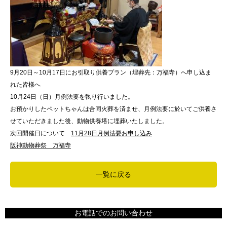
9月20日～10月17日にお引取り供養プラン（埋葬先：万福寺）へ申し込ま
れた皆様へ
10月24日（日）月例法要を執り行いました。
お預かりしたペットちゃんは合同火葬を済ませ、月例法要に於いてご供養さ
せていただきました後、動物供養塔に埋葬いたしました。
次回開催日について
11月28日月例法要お申し込み
阪神動物葬祭 万福寺
一覧に戻る
お電話でのお問い合わせ