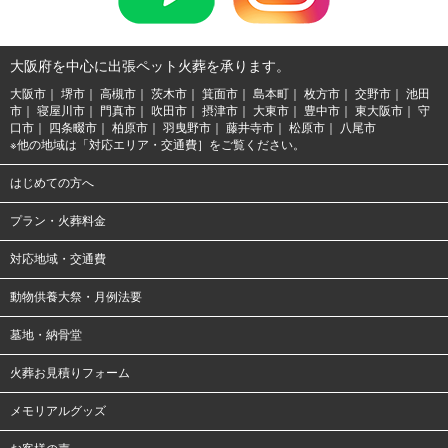
大阪府を中心に出張ペット火葬を承ります。
大阪市
堺市
高槻市
茨木市
箕面市
島本町
枚方市
交野市
池田
市
寝屋川市
門真市
吹田市
摂津市
大東市
豊中市
東大阪市
守
口市
四条畷市
柏原市
羽曳野市
藤井寺市
松原市
八尾市
※他の地域は「対応エリア・交通費］をご覧ください。
はじめての方へ
プラン・火葬料金
対応地域・交通費
動物供養大祭・月例法要
墓地・納骨堂
火葬お見積りフォーム
メモリアルグッズ