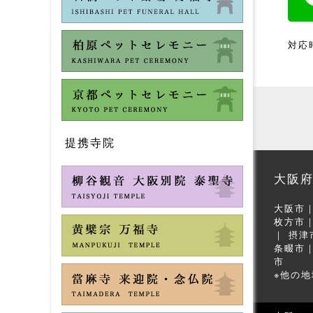
対応時
提携寺院
大阪
大阪市
枚方市
摂津
条畷市
市
※他の