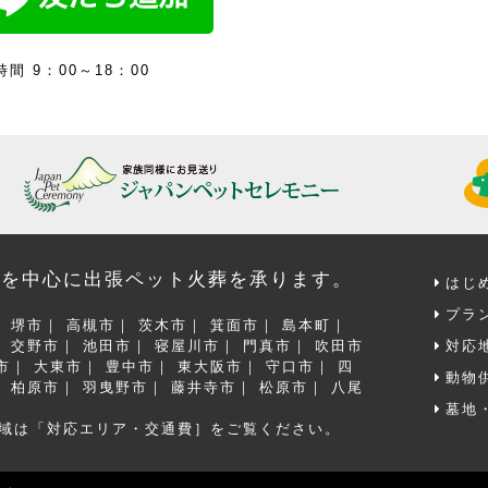
間 9：00～18：00
府を中心に出張ペット火葬を承ります。
はじ
プラ
堺市
高槻市
茨木市
箕面市
島本町
交野市
池田市
寝屋川市
門真市
吹田市
対応
市
大東市
豊中市
東大阪市
守口市
四
動物
柏原市
羽曳野市
藤井寺市
松原市
八尾
墓地
地域は「対応エリア・交通費］をご覧ください。