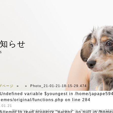
知らせ
S
プページ
»
»
Photo_21-01-21-18-15-29.474
 Undefined variable $youngest in
/home/japape5940
hemes/original/functions.php
on line
284
.01.21
Warning
: Undefined array key 0 in
/home/japape5940
 Attempt to read property "parent" on null in
/home