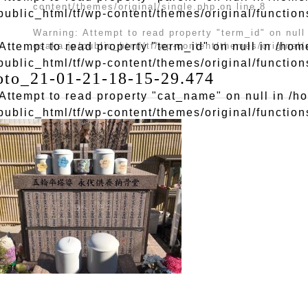
content/themes/original/single.php
on line
8
public_html/tf/wp-content/themes/original/functio
Warning
: Attempt to read property "term_id" on null
 Attempt to read property "term_id" on null in
/hom
osaka.jp/public_html/tf/wp-content/themes/original/
public_html/tf/wp-content/themes/original/functio
oto_21-01-21-18-15-29.474
 Attempt to read property "cat_name" on null in
/h
public_html/tf/wp-content/themes/original/functio