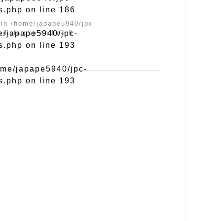
ns.php
on line
186
 in
/home/japape5940/jpc-
e/japape5940/jpc-
single.php
on line
9
ns.php
on line
193
ome/japape5940/jpc-
ns.php
on line
193