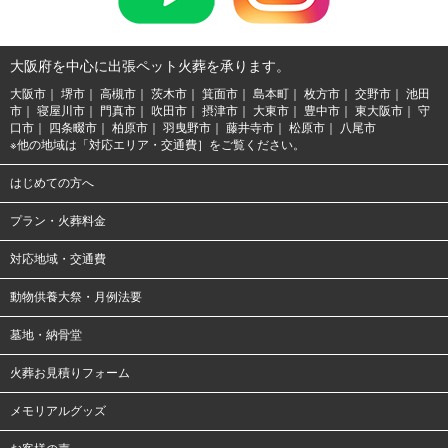
大阪府を中心に出張ペット火葬を承ります。
大阪市
堺市
高槻市
茨木市
箕面市
島本町
枚方市
交野市
池田
市
寝屋川市
門真市
吹田市
摂津市
大東市
豊中市
東大阪市
守
口市
四条畷市
柏原市
羽曳野市
藤井寺市
松原市
八尾市
※他の地域は「対応エリア・交通費］をご覧ください。
はじめての方へ
プラン・火葬料金
対応地域・交通費
動物供養大祭・月例法要
墓地・納骨堂
火葬お見積りフォーム
メモリアルグッズ